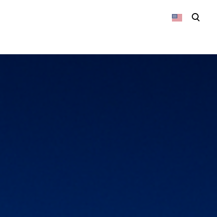
was added to the cart.
View cart